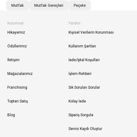
Mutfak
Mutfak Gereçleri
Peçete
Kurumsal
Yardım
Hikayemiz
Kişisel Verilerin Korunması
Ödüllerimiz
Kullanım Şartları
İletişim
İade/İptal Koşulları
Mağazalarımız
İşlem Rehberi
Franchising
Sık Sorulan Sorular
Toptan Satış
Kolay İade
Blog
Sipariş Sorgula
Servis Kaydı Oluştur