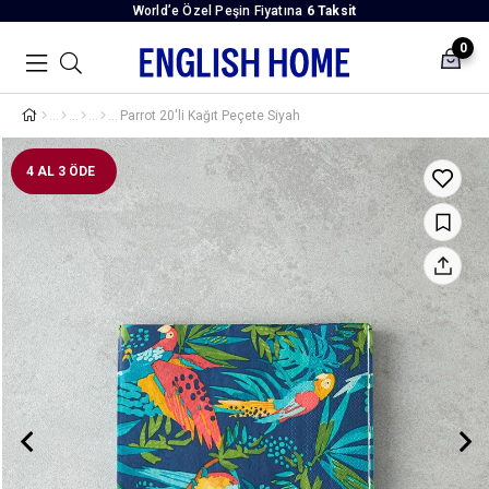
World’e Özel Peşin Fiyatına
6 Taksit
0
Parrot 20'li Kağıt Peçete Siyah
4 AL 3 ÖDE