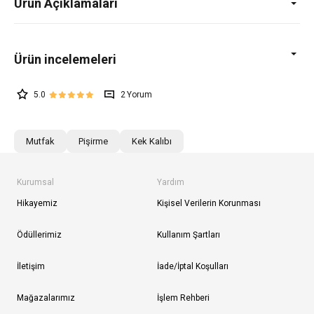
Ürün Açıklamaları
5.0
2
Mutfak
Pişirme
Kek Kalıbı
Kurumsal
Yardım
Hikayemiz
Kişisel Verilerin Korunması
Ödüllerimiz
Kullanım Şartları
İletişim
İade/İptal Koşulları
Mağazalarımız
İşlem Rehberi