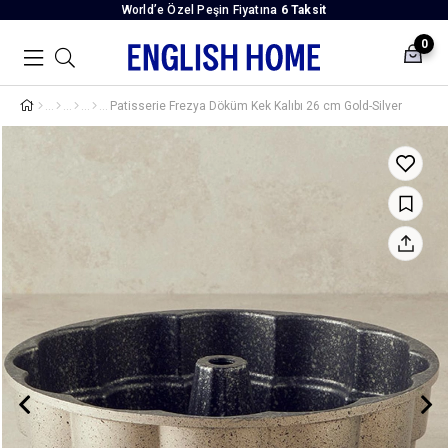
World’e Özel Peşin Fiyatına
6 Taksit
0
Patisserie Frezya Döküm Kek Kalıbı 26 cm Gold-Silver