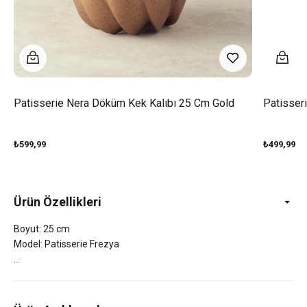
Patisserie Nera Döküm Kek Kalıbı 25 Cm Gold
Patisser
₺599,99
₺499,99
Ürün Özellikleri
Boyut: 25 cm
Model: Patisserie Frezya