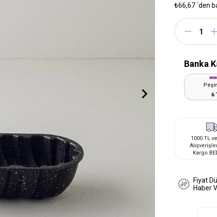
₺66,67
`den b
Banka K
Peşin
6 
1000 TL ve
Alışverişle
Kargo BE
Fiyat D
Haber 