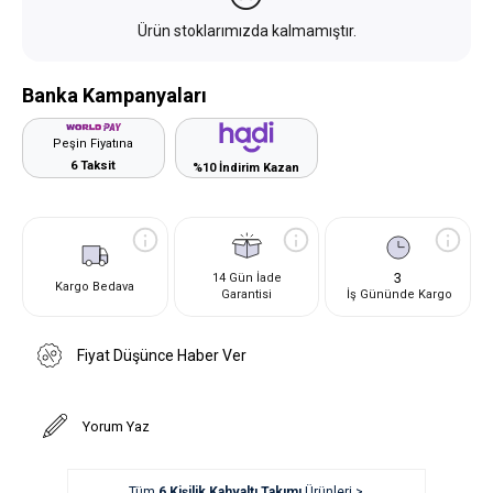
Ürün stoklarımızda kalmamıştır.
Banka Kampanyaları
Peşin Fiyatına
6 Taksit
%10 İndirim Kazan
3
14 Gün İade
Kargo Bedava
Garantisi
İş Gününde Kargo
Fiyat Düşünce Haber Ver
Yorum Yaz
Tüm
6 Kişilik Kahvaltı Takımı
Ürünleri >