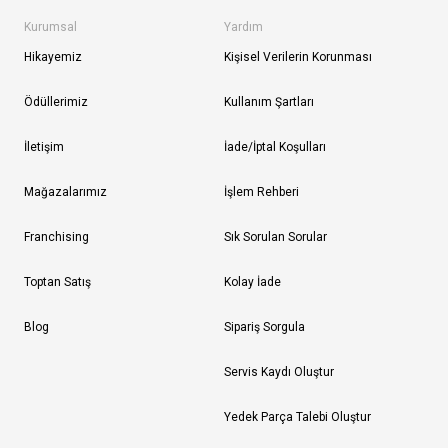
Kurumsal
Yardım
Hikayemiz
Kişisel Verilerin Korunması
Ödüllerimiz
Kullanım Şartları
İletişim
İade/İptal Koşulları
Mağazalarımız
İşlem Rehberi
Franchising
Sık Sorulan Sorular
Toptan Satış
Kolay İade
Blog
Sipariş Sorgula
Servis Kaydı Oluştur
Yedek Parça Talebi Oluştur