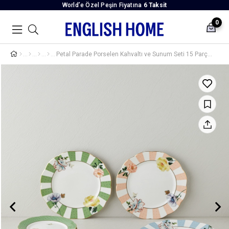
World’e Özel Peşin Fiyatına
6 Taksit
0
Petal Parade Porselen Kahvaltı ve Sunum Seti 15 Parça 6 Kişilik Renkli