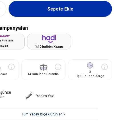
ampanyaları
 Fiyatına
Taksit
%10 İndirim Kazan
3
edava
14 Gün İade Garantisi
İş Gününde Kargo
üşünce
Yorum Yaz
Ver
Tüm
Yapay Çiçek
Ürünleri >