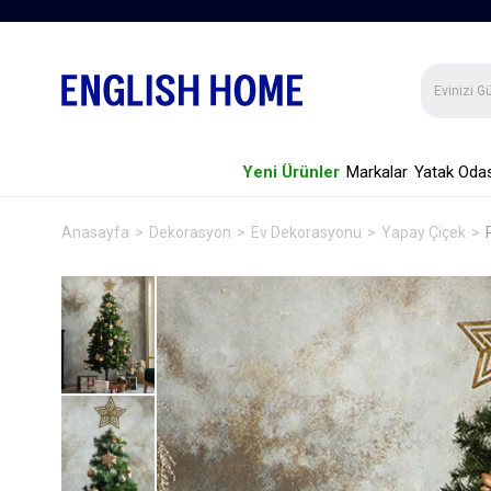
Yeni Ürünler
Markalar
Yatak Odas
Anasayfa
Dekorasyon
Ev Dekorasyonu
Yapay Çiçek