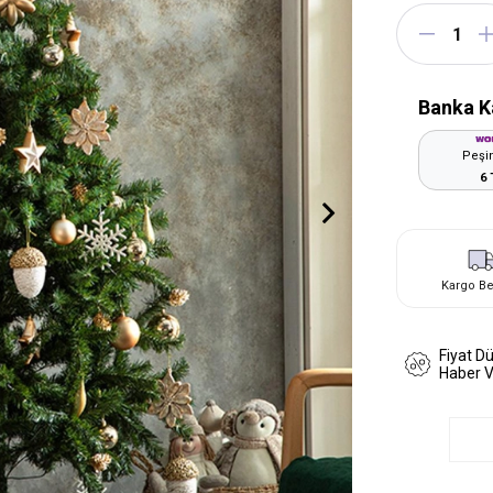
Banka K
Peşin
6 
Kargo B
Fiyat D
Haber 