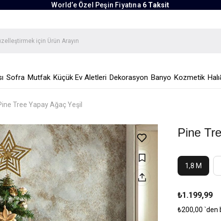
World’e Özel Peşin Fiyatına
6 Taksit
ı
Sofra
Mutfak
Küçük Ev Aletleri
Dekorasyon
Banyo
Kozmetik
Halı
Pine Tree Yapay Ağaç Yeşil
Pine Tr
1,8 M
₺1.199,99
₺200,00
`den 