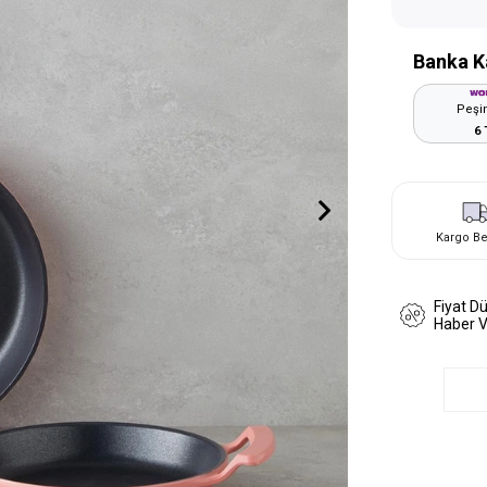
Banka K
Peşin
6 
Kargo B
Fiyat D
Haber 