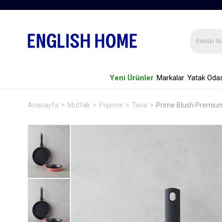
Yeni Ürünler
Markalar
Yatak Odas
Anasayfa
Mutfak
Pişirme
Tava
Prime Blush Premiu