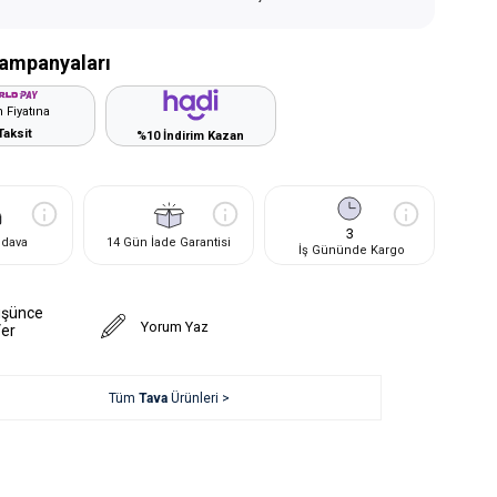
ampanyaları
 Fiyatına
Taksit
%10 İndirim Kazan
3
edava
14 Gün İade Garantisi
İş Gününde Kargo
üşünce
Yorum Yaz
Ver
Tüm
Tava
Ürünleri >