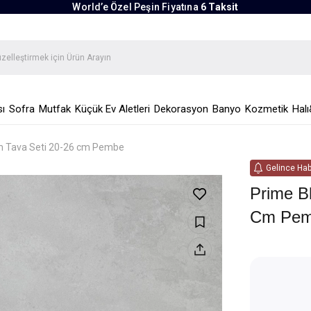
World’e Özel Peşin Fiyatına
6 Taksit
ı
Sofra
Mutfak
Küçük Ev Aletleri
Dekorasyon
Banyo
Kozmetik
Halı
m Tava Seti 20-26 cm Pembe
Gelince Hab
Prime B
Cm Pe