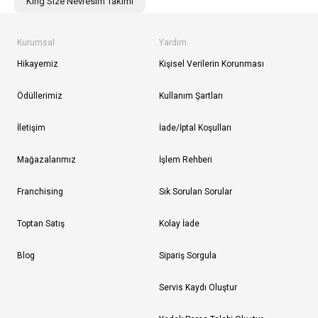
King Size Nevresim Takımı
Kurumsal
Yardım
Hikayemiz
Kişisel Verilerin Korunması
Ödüllerimiz
Kullanım Şartları
İletişim
İade/İptal Koşulları
Mağazalarımız
İşlem Rehberi
Franchising
Sık Sorulan Sorular
Toptan Satış
Kolay İade
Blog
Sipariş Sorgula
Servis Kaydı Oluştur