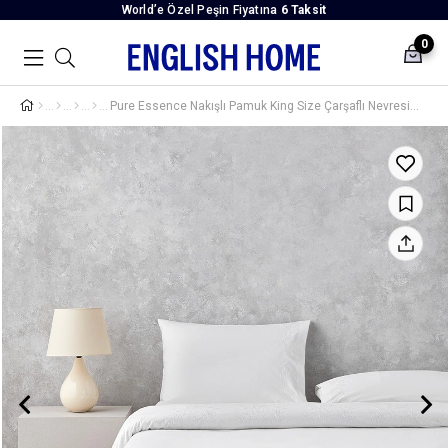
World’e Özel Peşin Fiyatına
6 Taksit
0
Pure Essence Nakışlı Pamuk King Size Çarşaflı Nevresim Takımı 240x220 cm Beyaz