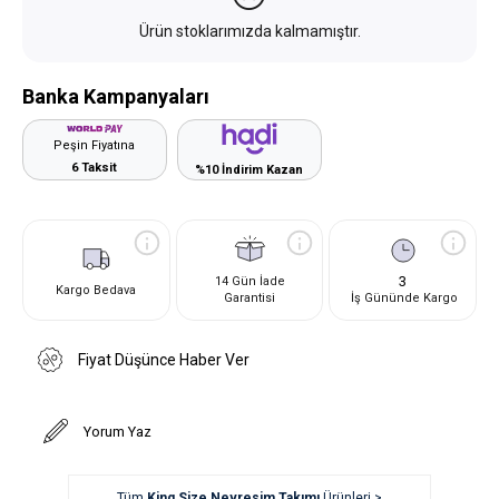
Ürün stoklarımızda kalmamıştır.
Banka Kampanyaları
Peşin Fiyatına
6 Taksit
%10 İndirim Kazan
3
14 Gün İade
Kargo Bedava
Garantisi
İş Gününde Kargo
Fiyat Düşünce Haber Ver
Yorum Yaz
Tüm
King Size Nevresim Takımı
Ürünleri >