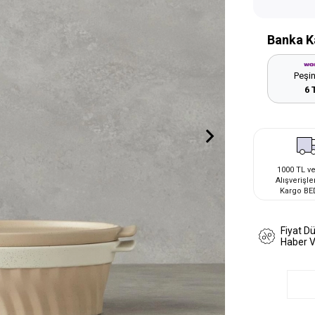
Banka K
Peşin
6 
1000 TL ve
Alışverişle
Kargo BE
Fiyat D
Haber 