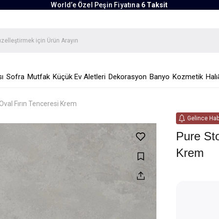
World’e Özel Peşin Fiyatına
6 Taksit
ı
Sofra
Mutfak
Küçük Ev Aletleri
Dekorasyon
Banyo
Kozmetik
Halı
val Fırın Tenceresi Krem
Gelince Hab
Pure St
Krem