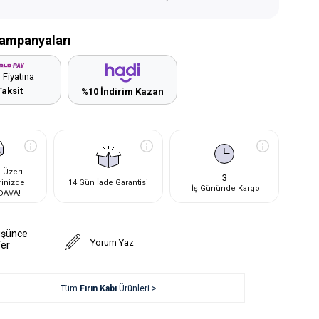
ampanyaları
 Fiyatına
Taksit
%10 İndirim Kazan
 Üzeri
3
rinizde
14 Gün İade Garantisi
İş Gününde Kargo
DAVA!
üşünce
Yorum Yaz
Ver
Tüm
Fırın Kabı
Ürünleri >