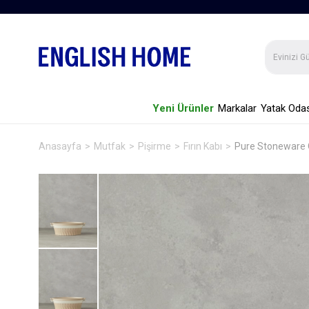
Yeni Ürünler
Markalar
Yatak Odas
Anasayfa
Mutfak
Pişirme
Fırın Kabı
Pure Stoneware O