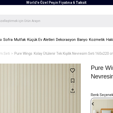
World’e Özel Peşin Fiyatına
6 Taksit
ı
Sofra
Mutfak
Küçük Ev Aletleri
Dekorasyon
Banyo
Kozmetik
Halı
im Seti
Pure Wings Kolay Ütülenir Tek Kişilik Nevresim Seti 160x220 c
Pure Win
Nevresi