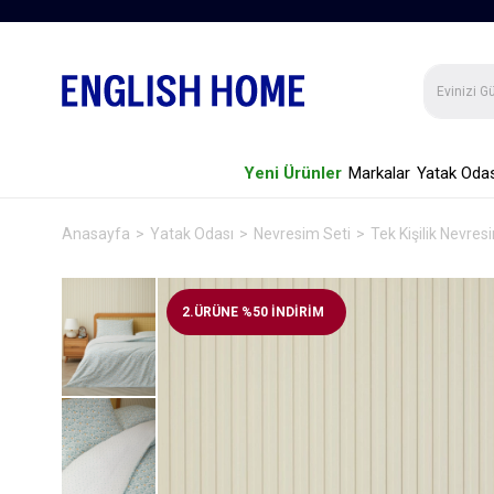
Yeni Ürünler
Markalar
Yatak Odas
Anasayfa
Yatak Odası
Nevresim Seti
Tek Kişilik Nevres
2.ÜRÜNE %50 İNDİRİM