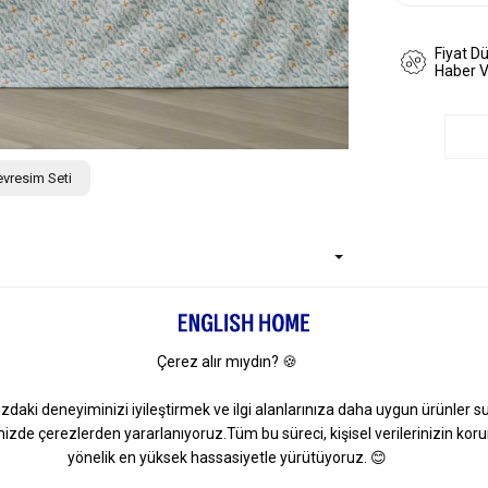
Fiyat D
Haber 
evresim Seti