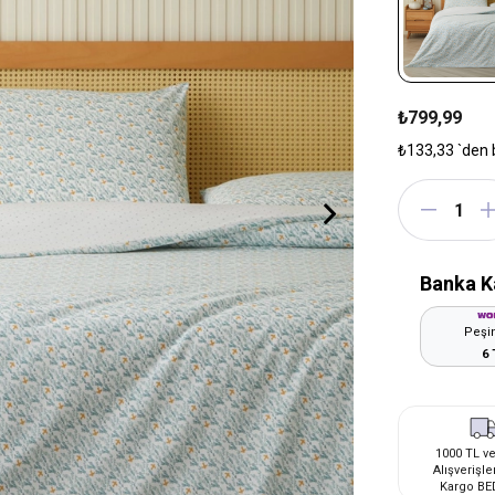
₺799,99
₺133,33
`den 
Banka K
Peşin
6 
1000 TL ve
Alışverişle
Kargo BE