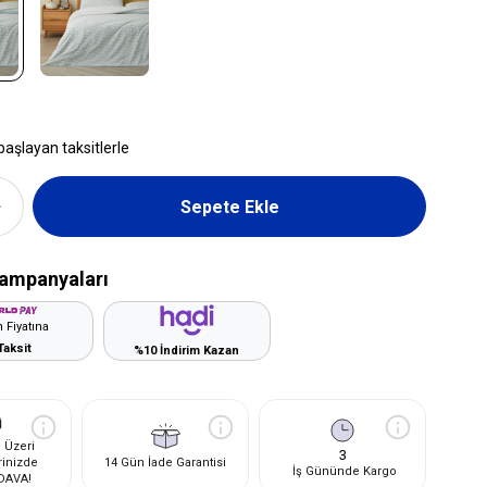
başlayan taksitlerle
ampanyaları
 Fiyatına
Taksit
%10 İndirim Kazan
 Üzeri
3
rinizde
14 Gün İade Garantisi
İş Gününde Kargo
DAVA!