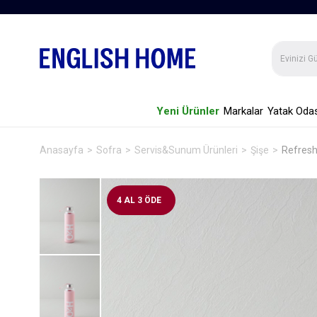
Yeni Ürünler
Markalar
Yatak Odas
Anasayfa
Sofra
Servis&Sunum Ürünleri
Şişe
Refresh
4 AL 3 ÖDE