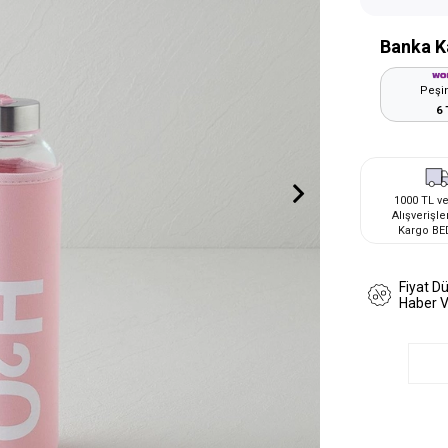
Banka K
Peşin
6 
1000 TL ve
Alışverişle
Kargo BE
Fiyat D
Haber 