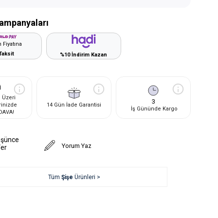
ampanyaları
 Fiyatına
Taksit
%10 İndirim Kazan
 Üzeri
3
rinizde
14 Gün İade Garantisi
İş Gününde Kargo
DAVA!
üşünce
Yorum Yaz
Ver
Tüm
Şişe
Ürünleri >