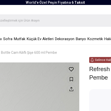
World’e Özel Peşin Fiyatına
6 Taksit
ı
Sofra
Mutfak
Küçük Ev Aletleri
Dekorasyon
Banyo
Kozmetik
Halı
 Bottle Cam Kılıflı Şişe 600 ml Pembe
Gelince Hab
Refresh 
Pembe