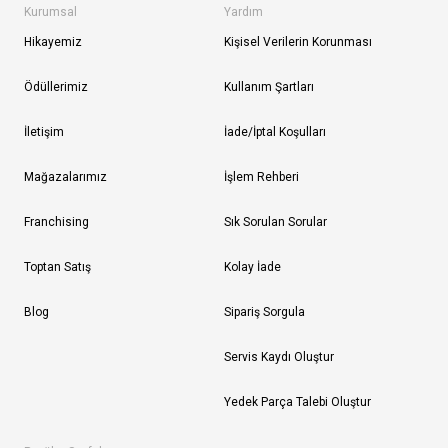
Kurumsal
Yardım
Hikayemiz
Kişisel Verilerin Korunması
Ödüllerimiz
Kullanım Şartları
İletişim
İade/İptal Koşulları
Mağazalarımız
İşlem Rehberi
Franchising
Sık Sorulan Sorular
Toptan Satış
Kolay İade
Blog
Sipariş Sorgula
Servis Kaydı Oluştur
Yedek Parça Talebi Oluştur