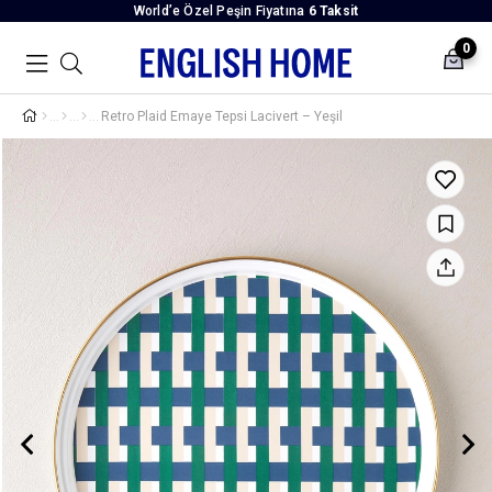
World’e Özel Peşin Fiyatına
6 Taksit
0
Retro Plaid Emaye Tepsi Lacivert – Yeşil