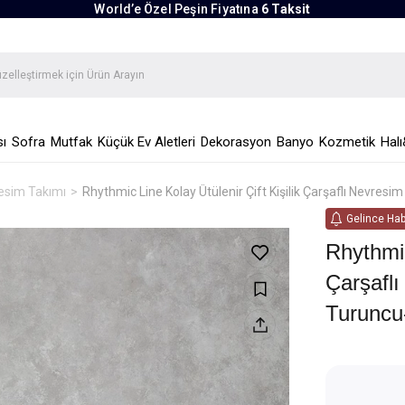
World’e Özel Peşin Fiyatına
6 Taksit
ı
Sofra
Mutfak
Küçük Ev Aletleri
Dekorasyon
Banyo
Kozmetik
Halı
vresim Takımı
Rhythmic Line Kolay Ütülenir Çift Kişilik Çarşaflı Nevres
Gelince Hab
Rhythmic
Çarşafl
Turuncu-