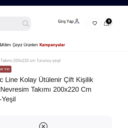
0
Giriş Yap
&Kilim
Çeyiz Ürünleri
Kampanyalar
im Takımı 200x220 cm Turuncu-yeşil
er Ver
 Line Kolay Ütülenir Çift Kişilik
ı Nevresim Takımı 200x220 Cm
Yeşil