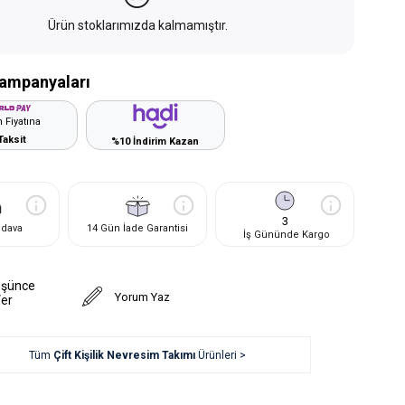
Ürün stoklarımızda kalmamıştır.
ampanyaları
 Fiyatına
Taksit
%10 İndirim Kazan
3
edava
14 Gün İade Garantisi
İş Gününde Kargo
üşünce
Yorum Yaz
Ver
Tüm
Çift Kişilik Nevresim Takımı
Ürünleri >