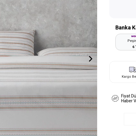
Banka K
Peşin
6 
Kargo B
Fiyat D
Haber 