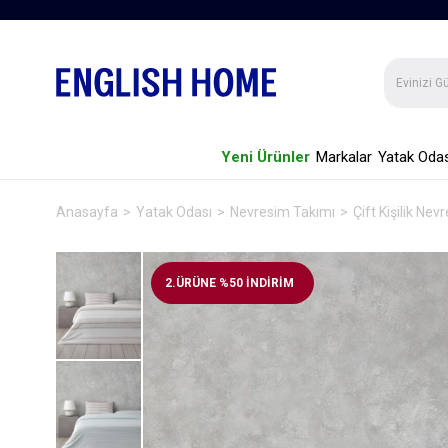
Yeni Ürünler
Markalar
Yatak Odas
Anasayfa
Yatak Odası
Nevresim Takımı
Çift Kişilik Ne
2.ÜRÜNE %50 İNDİRİM