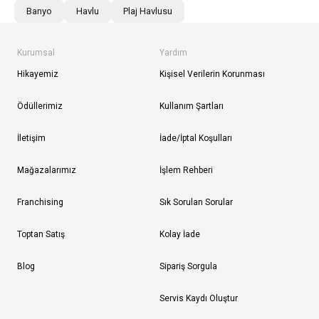
Banyo
Havlu
Plaj Havlusu
Kurumsal
Yardım
Hikayemiz
Kişisel Verilerin Korunması
Ödüllerimiz
Kullanım Şartları
İletişim
İade/İptal Koşulları
Mağazalarımız
İşlem Rehberi
Franchising
Sık Sorulan Sorular
Toptan Satış
Kolay İade
Blog
Sipariş Sorgula
Servis Kaydı Oluştur