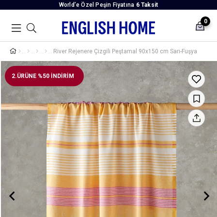
World’e Özel Peşin Fiyatına
6 Taksit
0
River Rejenere Çizgili Peştamal 90x150 cm Sarı-Fuşya
2.ÜRÜNE %50 İNDİRİM