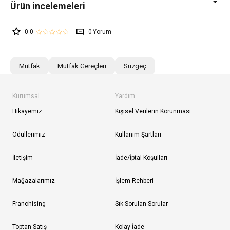
0.0
0
Mutfak
Mutfak Gereçleri
Süzgeç
Kurumsal
Yardım
Hikayemiz
Kişisel Verilerin Korunması
Ödüllerimiz
Kullanım Şartları
İletişim
İade/İptal Koşulları
Mağazalarımız
İşlem Rehberi
Franchising
Sık Sorulan Sorular
Toptan Satış
Kolay İade