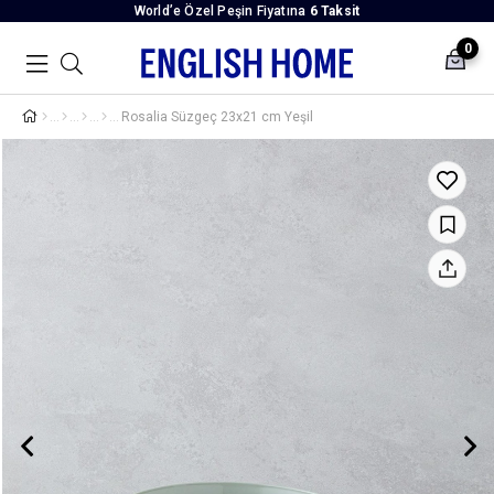
World’e Özel Peşin Fiyatına
6 Taksit
0
Rosalia Süzgeç 23x21 cm Yeşil