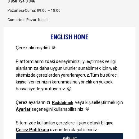
0 850 724 0 346
Pazartesi-Cuma: 09:00 – 18:00
Cumartesi-Pazar: Kapalı
Bize Ulaşın
Bizi Takip Edin
Ayrıcalıklardan yararlanmak için uygulamamızı indirin.
1000 TL ve Üzeri Alışverişlerinizde Kargo Bedava!
Bilgi Toplum Hizmetleri
KVKK Veri İşleme Politikamız