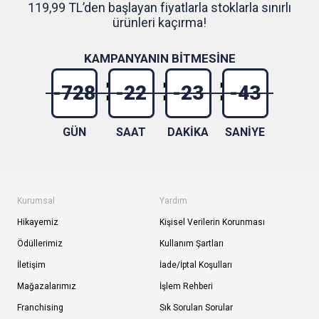
119,99 TL’den başlayan fiyatlarla stoklarla sınırlı
ürünleri kaçırma!
KAMPANYANIN BİTMESİNE
-728
-22
-23
-44
GÜN
SAAT
DAKİKA
SANİYE
Kurumsal
Yardım
Hikayemiz
Kişisel Verilerin Korunması
Ödüllerimiz
Kullanım Şartları
İletişim
İade/İptal Koşulları
Mağazalarımız
İşlem Rehberi
Franchising
Sık Sorulan Sorular