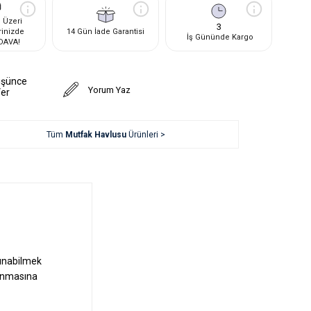
 Üzeri
3
rinizde
14 Gün İade Garantisi
İş Gününde Kargo
DAVA!
üşünce
Yorum Yaz
Ver
Tüm
Mutfak Havlusu
Ürünleri >