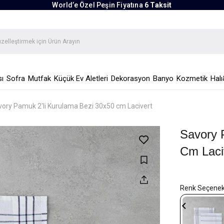
World’e Özel Peşin Fiyatına
6 Taksit
ı
Sofra
Mutfak
Küçük Ev Aletleri
Dekorasyon
Banyo
Kozmetik
Halı
ory Pamuk 2'li Kurulama Bezi 30x50 cm Lacivert
Savory 
Cm Laci