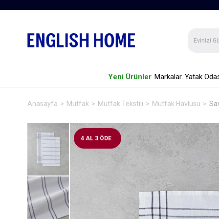
Yeni Ürünler
Markalar
Yatak Odas
Anasayfa
Mutfak
Mutfak Tekstili
Mutfak Havlusu
Sav
4 AL 3 ÖDE