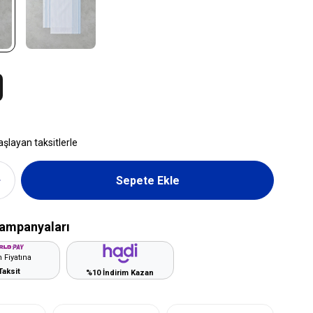
aşlayan taksitlerle
ampanyaları
 Fiyatına
Taksit
%10 İndirim Kazan