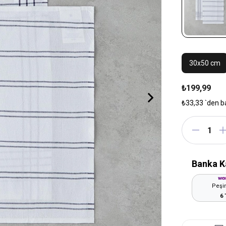
30x50 cm
₺199,99
₺33,33
`den b
Banka K
Peşin
6 