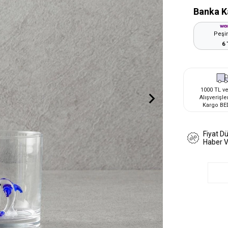
Banka K
Peşin
6 
1000 TL ve
Alışverişle
Kargo BE
Fiyat D
Haber 