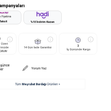
ampanyaları
 Fiyatına
Taksit
%10 İndirim Kazan
 Üzeri
3
rinizde
14 Gün İade Garantisi
İş Gününde Kargo
DAVA!
üşünce
Yorum Yaz
Ver
Tüm
Meşrubat Bardağı
Ürünleri >