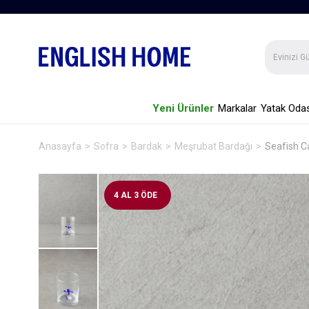
Yeni Ürünler
Markalar
Yatak Odas
Anasayfa
Sofra
Bardak
Meşrubat Bardağı
Seafish C
4 AL 3 ÖDE