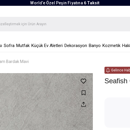
World’e Özel Peşin Fiyatına
6 Taksit
ı
Sofra
Mutfak
Küçük Ev Aletleri
Dekorasyon
Banyo
Kozmetik
Halı
am Bardak Mavi
Gelince Hab
Seafish