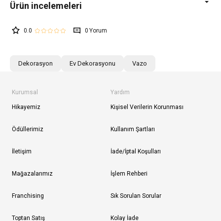
0.0
0
Dekorasyon
Ev Dekorasyonu
Vazo
Kurumsal
Yardım
Hikayemiz
Kişisel Verilerin Korunması
Ödüllerimiz
Kullanım Şartları
İletişim
İade/İptal Koşulları
Mağazalarımız
İşlem Rehberi
Franchising
Sık Sorulan Sorular
Toptan Satış
Kolay İade