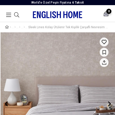
World’e Özel Peşin Fiyatına
6 Taksit
0
Sleek Lines Kolay Ütülenir Tek Kişilik Çarşaflı Nevresim Takımı 160x220 cm Gri