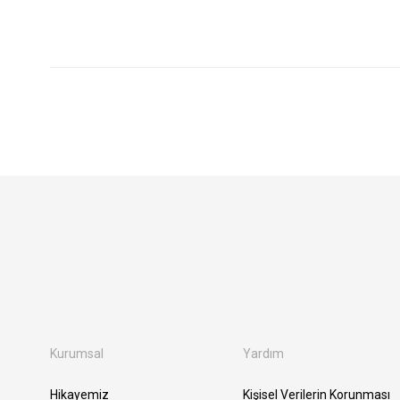
Kurumsal
Yardım
Hikayemiz
Kişisel Verilerin Korunması