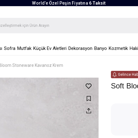
World’e Özel Peşin Fiyatına
6 Taksit
ı
Sofra
Mutfak
Küçük Ev Aletleri
Dekorasyon
Banyo
Kozmetik
Halı
 Bloom Stoneware Kavanoz Krem
Gelince Hab
Soft Bl