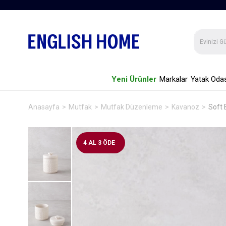
Yeni Ürünler
Markalar
Yatak Odas
Anasayfa
Mutfak
Mutfak Düzenleme
Kavanoz
Soft
4 AL 3 ÖDE