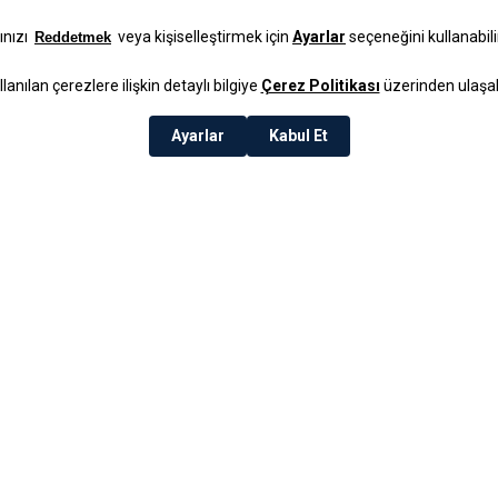
Soft Bloom S
Kabı Krem
₺199,99