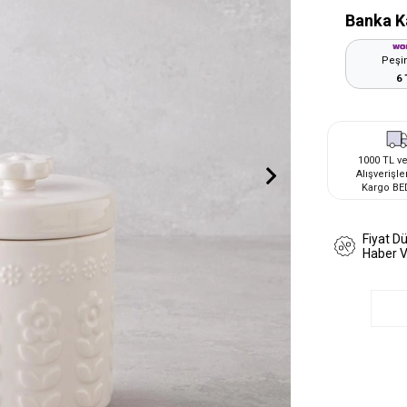
Banka K
Peşin
6 
1000 TL ve
Alışverişle
Kargo BE
Fiyat D
Haber 