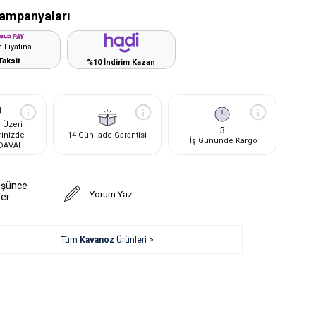
ampanyaları
 Fiyatına
Taksit
%10 İndirim Kazan
 Üzeri
3
rinizde
14 Gün İade Garantisi
İş Gününde Kargo
DAVA!
üşünce
Yorum Yaz
Ver
Tüm
Kavanoz
Ürünleri >