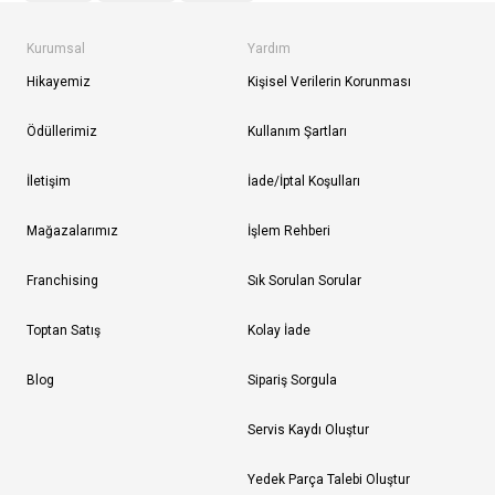
Kurumsal
Yardım
Hikayemiz
Kişisel Verilerin Korunması
Ödüllerimiz
Kullanım Şartları
İletişim
İade/İptal Koşulları
Mağazalarımız
İşlem Rehberi
Franchising
Sık Sorulan Sorular
Toptan Satış
Kolay İade
Blog
Sipariş Sorgula
Servis Kaydı Oluştur
Yedek Parça Talebi Oluştur