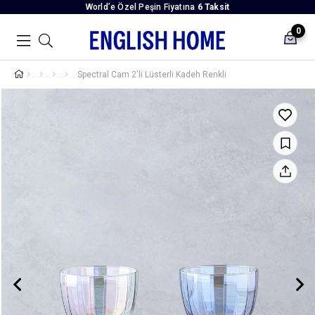
World’e Özel Peşin Fiyatına
6 Taksit
0
Spectral Cam 2'li Lüsterli Kadeh Renkli