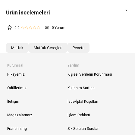
0.0
0
Mutfak
Mutfak Gereçleri
Peçete
Kurumsal
Yardım
Hikayemiz
Kişisel Verilerin Korunması
Ödüllerimiz
Kullanım Şartları
İletişim
İade/İptal Koşulları
Mağazalarımız
İşlem Rehberi
Franchising
Sık Sorulan Sorular