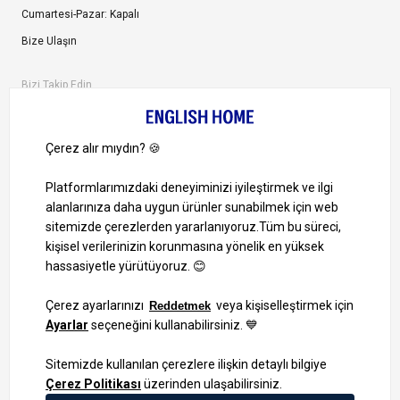
Cumartesi-Pazar: Kapalı
Bize Ulaşın
Bizi Takip Edin
Ayrıcalıklardan yararlanmak için uygulamamızı indirin.
1000 TL ve Üzeri Alışverişlerinizde Kargo Bedava!
Bilgi Toplum Hizmetleri
KVKK Veri İşleme Politikamız
Site Haritası