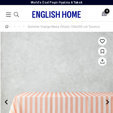
World’e Özel Peşin Fiyatına
6 Taksit
0
Summer Orange Masa Örtüsü 150x200 cm Turuncu