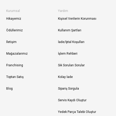
Kurumsal
Yardım
Hikayemiz
Kişisel Verilerin Korunması
Ödüllerimiz
Kullanım Şartları
İletişim
İade/İptal Koşulları
Mağazalarımız
İşlem Rehberi
Franchising
Sık Sorulan Sorular
Toptan Satış
Kolay İade
Blog
Sipariş Sorgula
Servis Kaydı Oluştur
Yedek Parça Talebi Oluştur