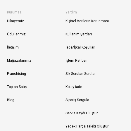
Kurumsal
Yardım
Hikayemiz
Kişisel Verilerin Korunması
Ödüllerimiz
Kullanım Şartları
İletişim
İade/İptal Koşulları
Mağazalarımız
İşlem Rehberi
Franchising
Sık Sorulan Sorular
Toptan Satış
Kolay İade
Blog
Sipariş Sorgula
Servis Kaydı Oluştur
Yedek Parça Talebi Oluştur