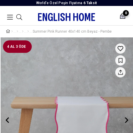
World’e Özel Peşin Fiyatına
6 Taksit
0
Summer Pink Runner 40x140 cm Beyaz - Pembe
4 AL 3 ÖDE