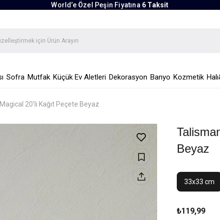
World’e Özel Peşin Fiyatına
6 Taksit
ı
Sofra
Mutfak
Küçük Ev Aletleri
Dekorasyon
Banyo
Kozmetik
Halı
Magical 20'li Kağıt Peçete Beyaz
Talisman
Beyaz
33x33 cm
₺119,99