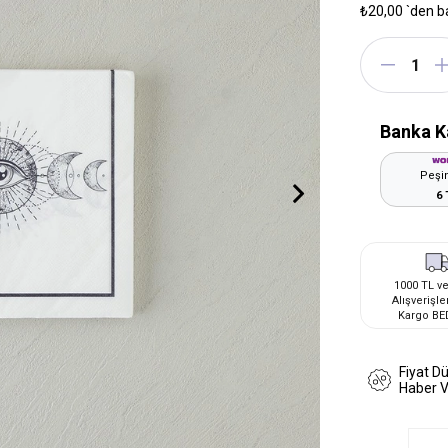
₺20,00
`den b
Banka K
Peşin
6 
1000 TL ve
Alışverişle
Kargo BE
Fiyat D
Haber 