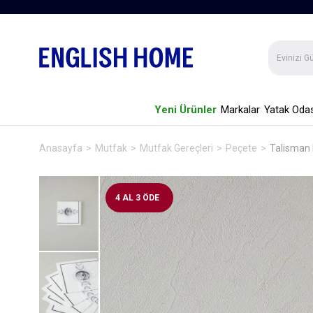
Yeni Ürünler
Markalar
Yatak Odas
Anasayfa
Mutfak
Mutfak Gereçleri
Peçete
Talisman 
4 AL 3 ÖDE