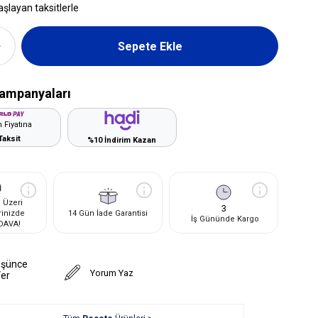
aşlayan taksitlerle
ampanyaları
 Fiyatına
Taksit
%10 İndirim Kazan
 Üzeri
3
rinizde
14 Gün İade Garantisi
İş Gününde Kargo
DAVA!
üşünce
Yorum Yaz
Ver