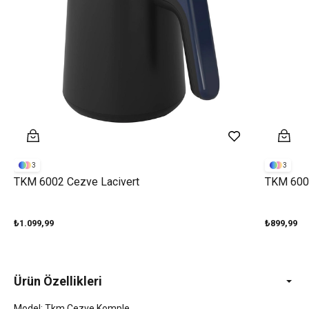
3
3
TKM 6002 Cezve Lacivert
TKM 600
₺1.099,99
₺899,99
Ürün Özellikleri
Model: Tkm Cezve Komple