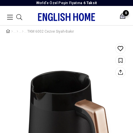
World’e Özel Peşin Fiyatına
6 Taksit
0
TKM 6002 Cezve Siyah-Bakır