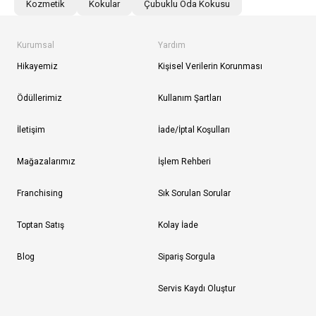
Kozmetik
Kokular
Çubuklu Oda Kokusu
Kurumsal
Yardım
Hikayemiz
Kişisel Verilerin Korunması
Ödüllerimiz
Kullanım Şartları
İletişim
İade/İptal Koşulları
Mağazalarımız
İşlem Rehberi
Franchising
Sık Sorulan Sorular
Toptan Satış
Kolay İade
Blog
Sipariş Sorgula
Servis Kaydı Oluştur