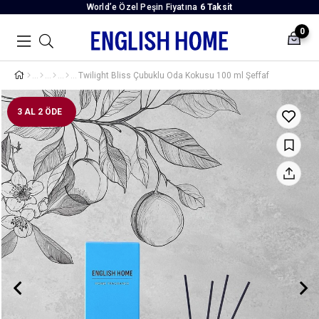
World’e Özel Peşin Fiyatına
6 Taksit
0
Twilight Bliss Çubuklu Oda Kokusu 100 ml Şeffaf
3 AL 2 ÖDE