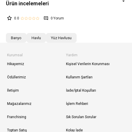
0.0
0
Banyo
Havlu
Yüz Havlusu
Kurumsal
Yardım
Hikayemiz
Kişisel Verilerin Korunması
Ödüllerimiz
Kullanım Şartları
İletişim
İade/İptal Koşulları
Mağazalarımız
İşlem Rehberi
Franchising
Sık Sorulan Sorular
Toptan Satış
Kolay İade