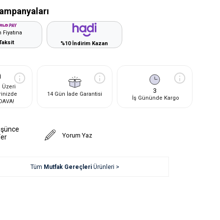
ampanyaları
 Fiyatına
Taksit
%10 İndirim Kazan
 Üzeri
3
rinizde
14 Gün İade Garantisi
İş Gününde Kargo
DAVA!
üşünce
Yorum Yaz
Ver
Tüm
Mutfak Gereçleri
Ürünleri >