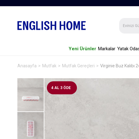
Yeni Ürünler
Markalar
Yatak Odas
Anasayfa
Mutfak
Mutfak Gereçleri
Virginie Buz Kalıb
4 AL 3 ÖDE