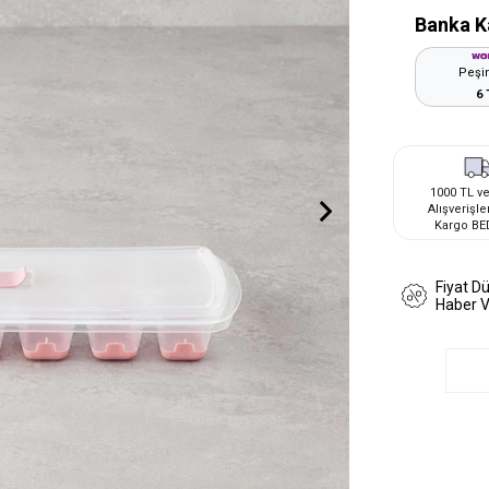
Banka K
Peşin
6 
1000 TL ve
Alışverişle
Kargo BE
Fiyat D
Haber 