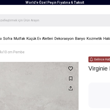
World’e Özel Peşin Fiyatına
6 Taksit
ı
Sofra
Mutfak
Küçük Ev Aletleri
Dekorasyon
Banyo
Kozmetik
Halı
ı 24x10 cm Pembe
Gelince Hab
Virgini