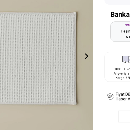
Banka
Peşin
6 
1000 TL ve
Alışverişle
Kargo BE
Fiyat D
Haber 