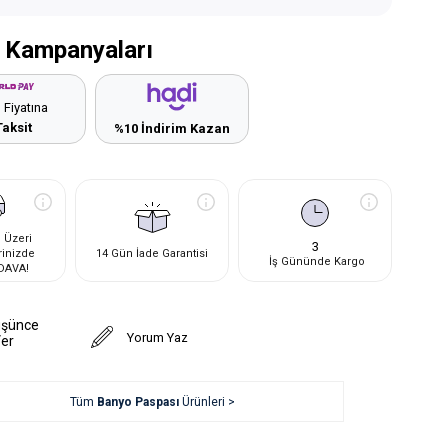
 Kampanyaları
 Fiyatına
Taksit
%10 İndirim Kazan
 Üzeri
3
rinizde
14 Gün İade Garantisi
İş Gününde Kargo
DAVA!
üşünce
Yorum Yaz
Ver
Tüm
Banyo Paspası
Ürünleri >