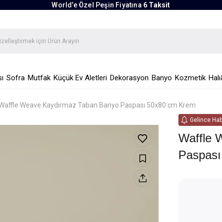
World’e Özel Peşin Fiyatına
6 Taksit
ı
Sofra
Mutfak
Küçük Ev Aletleri
Dekorasyon
Banyo
Kozmetik
Halı
Waffle Weave Kaydırmaz Taban Banyo Paspası 50x80 cm Krem
Gelince Hab
Waffle 
Paspas