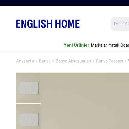
Yeni Ürünler
Markalar
Yatak Odas
Anasayfa
Banyo
Banyo Aksesuarları
Banyo Paspası