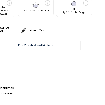
 Üzeri
3
rinizde
14 Gün İade Garantisi
İş Gününde Kargo
DAVA!
üşünce
Yorum Yaz
Ver
Tüm
Yüz Havlusu
Ürünleri >