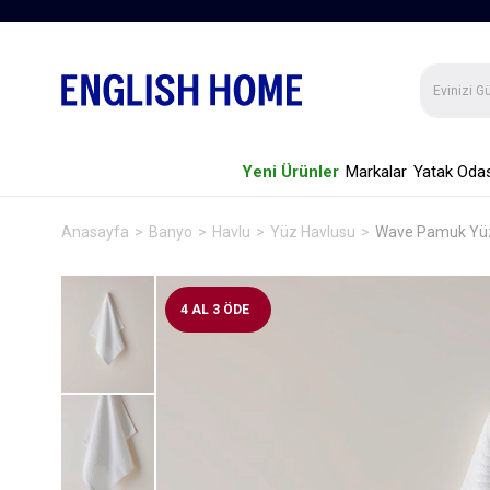
Yeni Ürünler
Markalar
Yatak Odas
Anasayfa
Banyo
Havlu
Yüz Havlusu
Wave Pamuk Yüz
4 AL 3 ÖDE