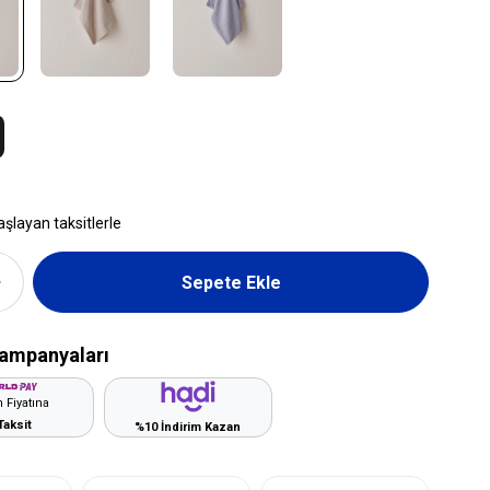
aşlayan taksitlerle
ampanyaları
 Fiyatına
Taksit
%10 İndirim Kazan