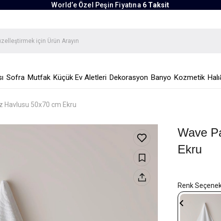
World’e Özel Peşin Fiyatına
6 Taksit
ı
Sofra
Mutfak
Küçük Ev Aletleri
Dekorasyon
Banyo
Kozmetik
Halı
 Havlusu 50x70 cm Ekru
Wave P
Ekru