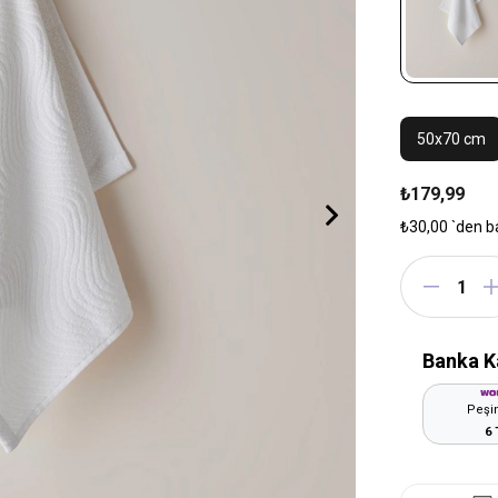
50x70 cm
₺179,99
₺30,00
`den b
Banka K
Peşin
6 