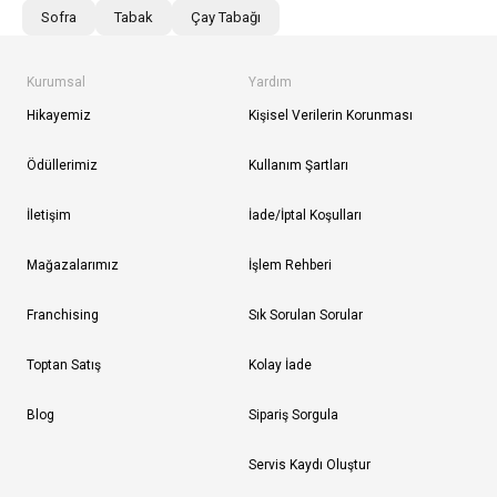
Sofra
Tabak
Çay Tabağı
Kurumsal
Yardım
Hikayemiz
Kişisel Verilerin Korunması
Ödüllerimiz
Kullanım Şartları
İletişim
İade/İptal Koşulları
Mağazalarımız
İşlem Rehberi
Franchising
Sık Sorulan Sorular
Toptan Satış
Kolay İade
Blog
Sipariş Sorgula
Servis Kaydı Oluştur