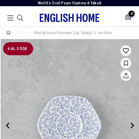
World’e Özel Peşin Fiyatına
6 Taksit
0
Wendy Bone Porselen Çay Tabağı 11 cm Mavi
4 AL 3 ÖDE