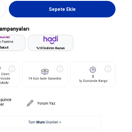
ampanyaları
 Fiyatına
Taksit
%10 İndirim Kazan
 Üzeri
3
rinizde
14 Gün İade Garantisi
İş Gününde Kargo
DAVA!
üşünce
Yorum Yaz
Ver
Tüm
Mum
Ürünleri >