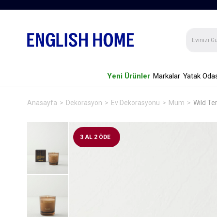
Yeni Ürünler
Markalar
Yatak Odas
Anasayfa
Dekorasyon
Ev Dekorasyonu
Mum
Wild Te
3 AL 2 ÖDE