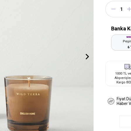
Banka K
Peşin
6 
1000 TL ve
Alışverişle
Kargo BE
Fiyat D
Haber 