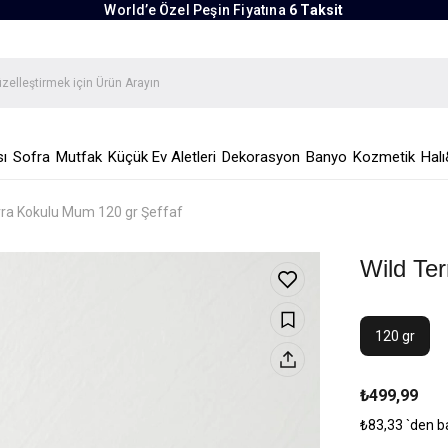
World’e Özel Peşin Fiyatına
6 Taksit
ı
Sofra
Mutfak
Küçük Ev Aletleri
Dekorasyon
Banyo
Kozmetik
Halı
rra Kokulu Mum 120 gr Şeffaf
Wild Te
120 gr
₺499,99
₺83,33
`den b