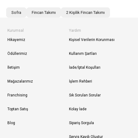
Sofra
Fincan Takımı
2 Kişilik Fincan Takımı
Kurumsal
Yardım
Hikayemiz
Kişisel Verilerin Korunması
Ödüllerimiz
Kullanım Şartları
İletişim
İade/İptal Koşulları
Mağazalarımız
İşlem Rehberi
Franchising
Sık Sorulan Sorular
Toptan Satış
Kolay İade
Blog
Sipariş Sorgula
Servis Kaydı Oluştur