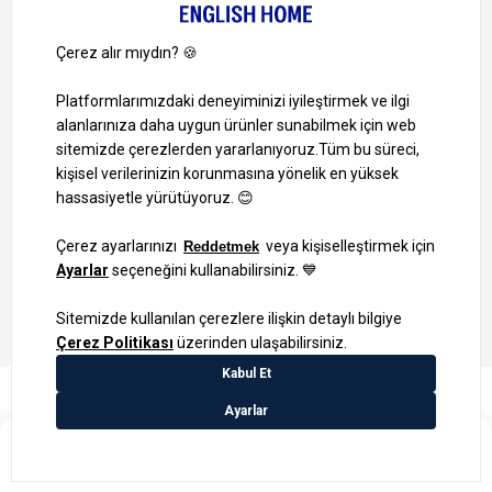
Ayrıcalıklardan yararlanmak için uygulamamızı indirin.
1000 TL ve Üzeri Alışverişlerinizde Kargo Bedava!
Bilgi Toplum Hizmetleri
KVKK Veri İşleme Politikamız
Site Haritası
₺499,99