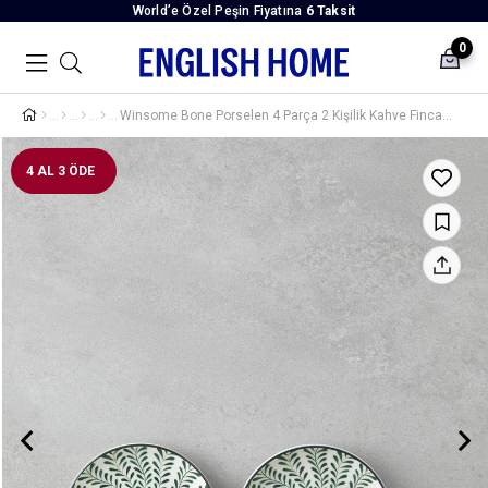
World’e Özel Peşin Fiyatına
6 Taksit
0
Winsome Bone Porselen 4 Parça 2 Kişilik Kahve Fincan Takımı 90 ml Yeşil
4 AL 3 ÖDE