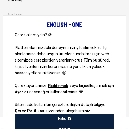
Bize Ulaşın
Bizi Takip Edin
Ayrıcalıklardan yararlanmak için uygulamamızı indirin.
1000 TL ve Üzeri Alışverişlerinizde Kargo Bedava!
Bilgi Toplum Hizmetleri
KVKK Veri İşleme Politikamız
Site Haritası