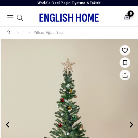
World’e Özel Peşin Fiyatına
6 Taksit
0
Yılbaşı Ağacı Yeşil