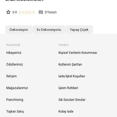
0.0
0
Dekorasyon
Ev Dekorasyonu
Yapay Çiçek
Kurumsal
Yardım
Hikayemiz
Kişisel Verilerin Korunması
Ödüllerimiz
Kullanım Şartları
İletişim
İade/İptal Koşulları
Mağazalarımız
İşlem Rehberi
Franchising
Sık Sorulan Sorular
Toptan Satış
Kolay İade