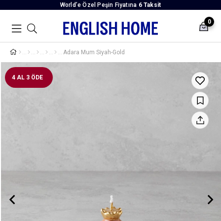
World’e Özel Peşin Fiyatına
6 Taksit
0
Adara Mum Siyah-Gold
4 AL 3 ÖDE