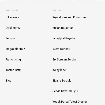
Kurumsal
Yardım
Hikayemiz
Kişisel Verilerin Korunması
Ödüllerimiz
Kullanım Şartları
İletişim
İade/İptal Koşulları
Mağazalarımız
İşlem Rehberi
Franchising
Sık Sorulan Sorular
Toptan Satış
Kolay İade
Blog
Sipariş Sorgula
Servis Kaydı Oluştur
Yedek Parça Talebi Oluştur