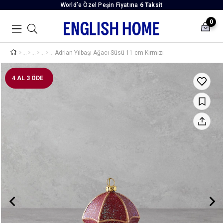
World’e Özel Peşin Fiyatına
6 Taksit
0
Adrian Yılbaşı Ağacı Süsü 11 cm Kırmızı
4 AL 3 ÖDE