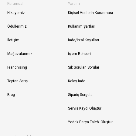
Kurumsal
Yardım
Hikayemiz
Kişisel Verilerin Korunması
Ödüllerimiz
Kullanım Şartları
İletişim
İade/İptal Koşulları
Mağazalarımız
İşlem Rehberi
Franchising
Sık Sorulan Sorular
Toptan Satış
Kolay İade
Blog
Sipariş Sorgula
Servis Kaydı Oluştur
Yedek Parça Talebi Oluştur