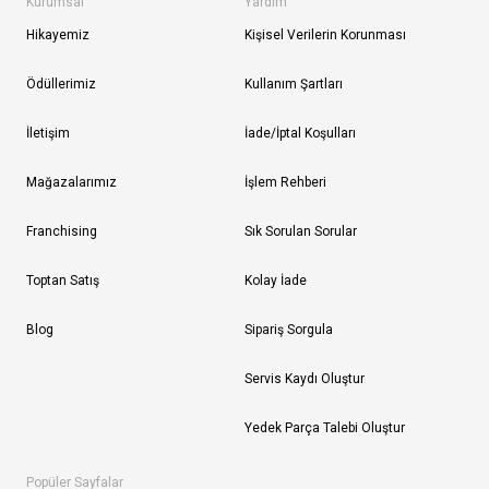
Kurumsal
Yardım
Hikayemiz
Kişisel Verilerin Korunması
Ödüllerimiz
Kullanım Şartları
İletişim
İade/İptal Koşulları
Mağazalarımız
İşlem Rehberi
Franchising
Sık Sorulan Sorular
Toptan Satış
Kolay İade
Blog
Sipariş Sorgula
Servis Kaydı Oluştur
Yedek Parça Talebi Oluştur
Popüler Sayfalar