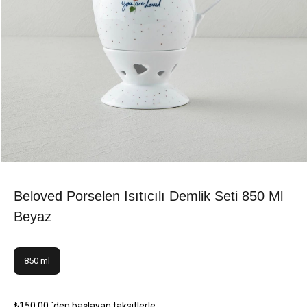
Beloved Porselen Isıtıcılı Demlik Seti 850 Ml
Beyaz
850 ml
₺150,00
`den başlayan taksitlerle