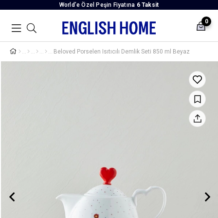
World’e Özel Peşin Fiyatına
6 Taksit
0
Beloved Porselen Isıtıcılı Demlik Seti 850 ml Beyaz