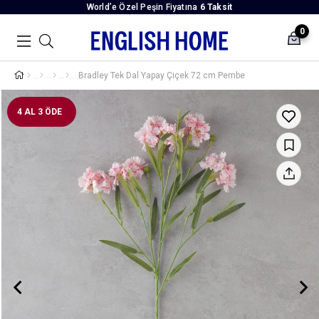
World’e Özel Peşin Fiyatına
6 Taksit
0
Bradley Tek Dal Yapay Çiçek 72 cm Pembe
4 AL 3 ÖDE