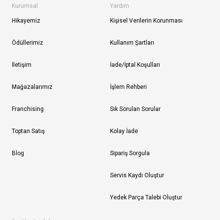
Kurumsal
Yardım
Hikayemiz
Kişisel Verilerin Korunması
Ödüllerimiz
Kullanım Şartları
İletişim
İade/İptal Koşulları
Mağazalarımız
İşlem Rehberi
Franchising
Sık Sorulan Sorular
Toptan Satış
Kolay İade
Blog
Sipariş Sorgula
Servis Kaydı Oluştur
Yedek Parça Talebi Oluştur