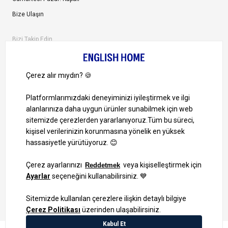
Bize Ulaşın
Bizi Takip Edin
Ayrıcalıklardan yararlanmak için uygulamamızı indirin.
1000 TL ve Üzeri Alışverişlerinizde Kargo Bedava!
Bilgi Toplum Hizmetleri
KVKK Veri İşleme Politikamız
Site Haritası