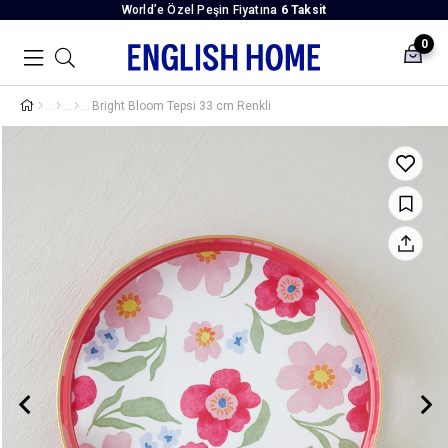
World’e Özel Peşin Fiyatına
6 Taksit
0
Bright Bloom Tepsi 33 cm Renkli