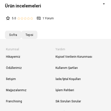
5.0
1
Sofra
Tepsi
Kurumsal
Yardım
Hikayemiz
Kişisel Verilerin Korunması
Ödüllerimiz
Kullanım Şartları
İletişim
İade/İptal Koşulları
Mağazalarımız
İşlem Rehberi
Franchising
Sık Sorulan Sorular