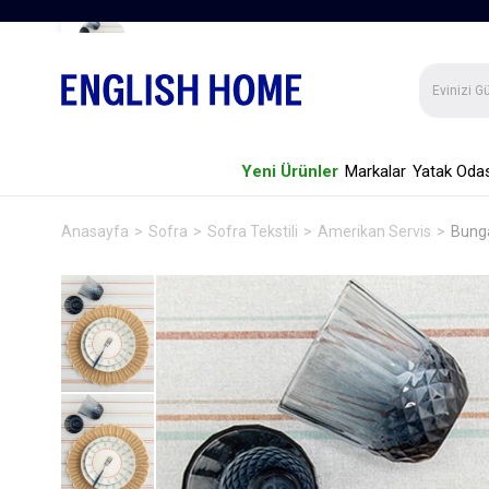
Bunga Polipropilen Amerikan Servis Mavi
Yeni Ürünler
Markalar
Yatak Odas
Anasayfa
Sofra
Sofra Tekstili
Amerikan Servis
Bunga