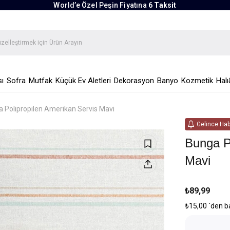
World’e Özel Peşin Fiyatına
6 Taksit
ı
Sofra
Mutfak
Küçük Ev Aletleri
Dekorasyon
Banyo
Kozmetik
Halı
 Polipropilen Amerikan Servis Mavi
Gelince Hab
Bunga P
Mavi
₺89,99
₺15,00
`den b