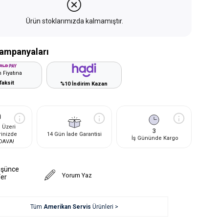
Ürün stoklarımızda kalmamıştır.
ampanyaları
 Fiyatına
Taksit
%10 İndirim Kazan
 Üzeri
3
rinizde
14 Gün İade Garantisi
İş Gününde Kargo
DAVA!
üşünce
Yorum Yaz
Ver
Tüm
Amerikan Servis
Ürünleri >