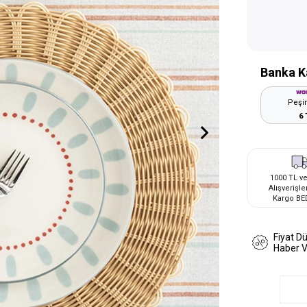
Banka K
Peşin
6 
1000 TL ve
Alışverişle
Kargo BE
Fiyat D
Haber 