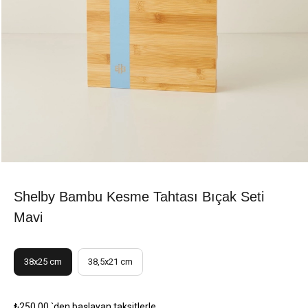
Shelby Bambu Kesme Tahtası Bıçak Seti
Mavi
38x25 cm
38,5x21 cm
₺250,00
`den başlayan taksitlerle