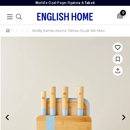
World’e Özel Peşin Fiyatına
6 Taksit
0
Shelby Bambu Kesme Tahtası Bıçak Seti Mavi