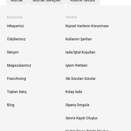
Mutfak
Mutfak Gereçleri
Kesme Tahtası
Kurumsal
Yardım
Hikayemiz
Kişisel Verilerin Korunması
Ödüllerimiz
Kullanım Şartları
İletişim
İade/İptal Koşulları
Mağazalarımız
İşlem Rehberi
Franchising
Sık Sorulan Sorular
Toptan Satış
Kolay İade
Blog
Sipariş Sorgula
Servis Kaydı Oluştur