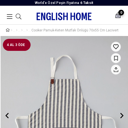
World’e Özel Peşin Fiyatına
6 Taksit
0
Cooker Pamuk-Keten Mutfak Önlüğü 70x55 Cm Lacivert
4 AL 3 ÖDE