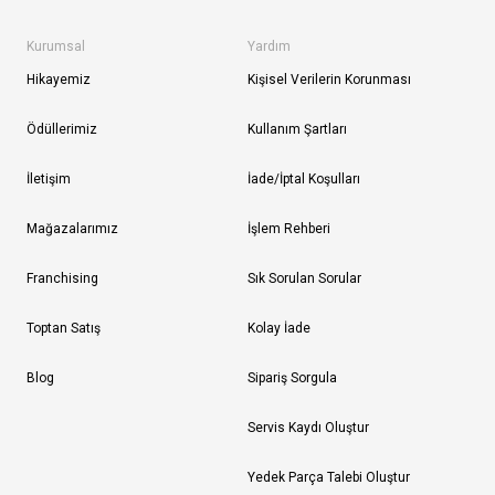
Kurumsal
Yardım
Hikayemiz
Kişisel Verilerin Korunması
Ödüllerimiz
Kullanım Şartları
İletişim
İade/İptal Koşulları
Mağazalarımız
İşlem Rehberi
Franchising
Sık Sorulan Sorular
Toptan Satış
Kolay İade
Blog
Sipariş Sorgula
Servis Kaydı Oluştur
Yedek Parça Talebi Oluştur