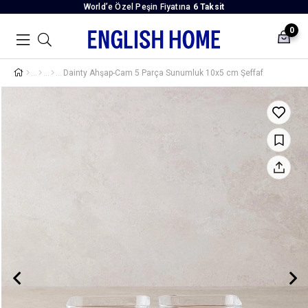
World’e Özel Peşin Fiyatına
6 Taksit
0
Dainty Ahşap-Cam 5 Parça Sunumluk 10x5 cm Şeffaf