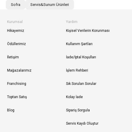
Sofra
Servis&Sunum Ürünleri
Kurumsal
Yardım
Hikayemiz
Kişisel Verilerin Korunması
Ödüllerimiz
Kullanım Şartları
İletişim
İade/İptal Koşulları
Mağazalarımız
İşlem Rehberi
Franchising
Sık Sorulan Sorular
Toptan Satış
Kolay İade
Blog
Sipariş Sorgula
Servis Kaydı Oluştur