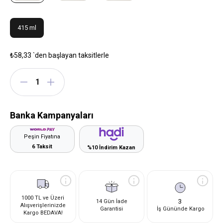
415 ml
₺58,33
`den başlayan taksitlerle
Banka Kampanyaları
Peşin Fiyatına
6 Taksit
%10 İndirim Kazan
1000 TL ve Üzeri
3
14 Gün İade
Alışverişlerinizde
Garantisi
İş Gününde Kargo
Kargo BEDAVA!