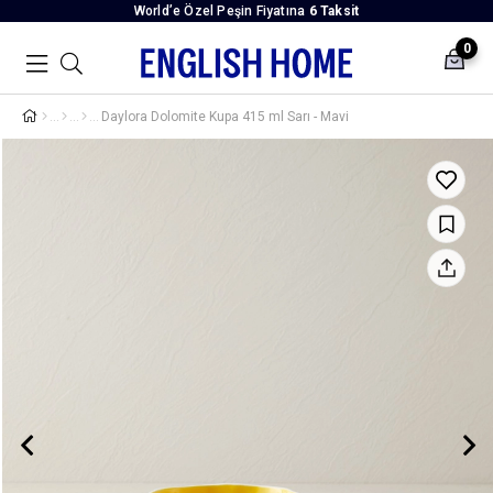
World’e Özel Peşin Fiyatına
6 Taksit
0
Daylora Dolomite Kupa 415 ml Sarı - Mavi