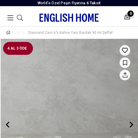
World’e Özel Peşin Fiyatına
6 Taksit
0
Diamond Cam 6'lı Kahve Yanı Bardak 90 ml Şeffaf
4 AL 3 ÖDE