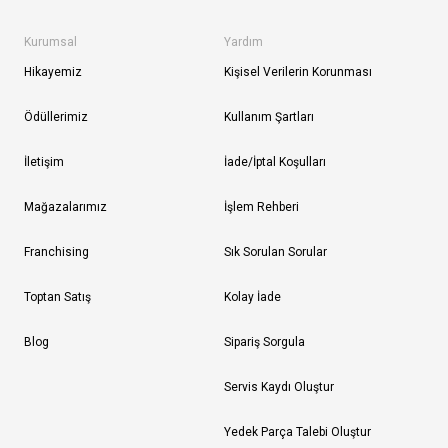
Kurumsal
Yardım
Hikayemiz
Kişisel Verilerin Korunması
Ödüllerimiz
Kullanım Şartları
İletişim
İade/İptal Koşulları
Mağazalarımız
İşlem Rehberi
Franchising
Sık Sorulan Sorular
Toptan Satış
Kolay İade
Blog
Sipariş Sorgula
Servis Kaydı Oluştur
Yedek Parça Talebi Oluştur