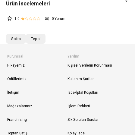
1.0
0
Sofra
Tepsi
Kurumsal
Yardım
Hikayemiz
Kişisel Verilerin Korunması
Ödüllerimiz
Kullanım Şartları
İletişim
İade/İptal Koşulları
Mağazalarımız
İşlem Rehberi
Franchising
Sık Sorulan Sorular
Toptan Satış
Kolay İade