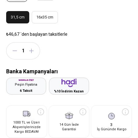
31,5 cm
16x35 cm
₺46,67
`den başlayan taksitlerle
Banka Kampanyaları
Peşin Fiyatına
6 Taksit
%10 İndirim Kazan
1000 TL ve Üzeri
3
14 Gün İade
Alışverişlerinizde
Garantisi
İş Gününde Kargo
Kargo BEDAVA!