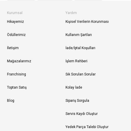
Kurumsal
Yardım
Hikayemiz
Kişisel Verilerin Korunması
Ödüllerimiz
Kullanım Şartları
İletişim
İade/İptal Koşulları
Mağazalarımız
İşlem Rehberi
Franchising
Sık Sorulan Sorular
Toptan Satış
Kolay İade
Blog
Sipariş Sorgula
Servis Kaydı Oluştur
Yedek Parça Talebi Oluştur