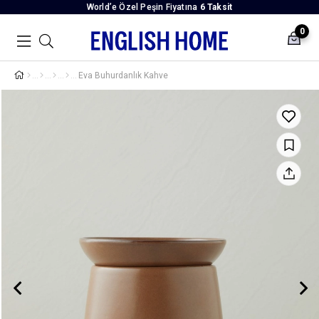
World’e Özel Peşin Fiyatına
6 Taksit
0
Eva Buhurdanlık Kahve