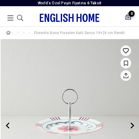
World’e Özel Peşin Fiyatına
6 Taksit
0
Florentis Bone Porselen Katlı Servis 19+26 cm Renkli