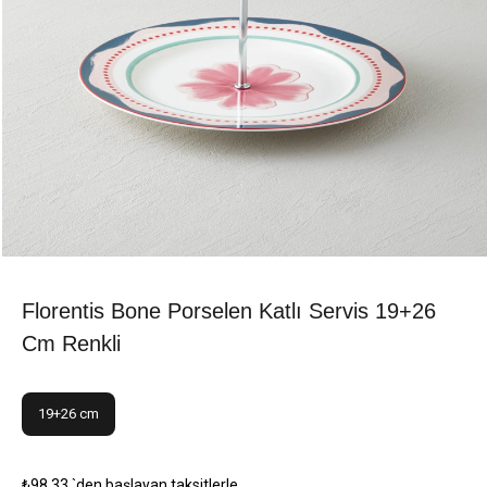
Florentis Bone Porselen Katlı Servis 19+26
Cm Renkli
19+26 cm
₺98,33
`den başlayan taksitlerle